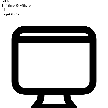
50%
Lifetime RevShare
11
Top-GEOs